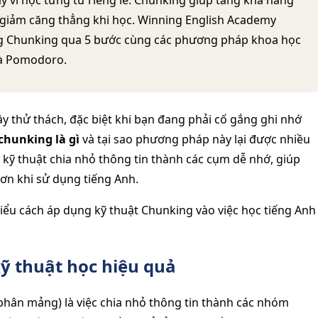
y vì học từng từ riêng lẻ. Chunking giúp tăng khả năng
và giảm căng thẳng khi học. Winning English Academy
ng Chunking qua 5 bước cùng các phương pháp khoa học
 và Pomodoro.
ầy thử thách, đặc biệt khi bạn đang phải cố gắng ghi nhớ
chunking là gì
và tại sao phương pháp này lại được nhiều
 kỹ thuật chia nhỏ thông tin thành các cụm dễ nhớ, giúp
ơn khi sử dụng tiếng Anh.
ểu cách áp dụng kỹ thuật Chunking vào việc học tiếng Anh
kỹ thuật học hiệu quả
phân mảng) là việc chia nhỏ thông tin thành các nhóm