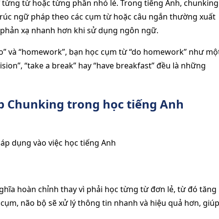
ớ từng từ hoặc từng phần nhỏ lẻ. Trong tiếng Anh, chunking
u trúc ngữ pháp theo các cụm từ hoặc câu ngắn thường xuất
à phản xạ nhanh hơn khi sử dụng ngôn ngữ.
“do” và “homework”, bạn học cụm từ “do homework” như mộ
ision”, “take a break” hay “have breakfast” đều là những
 Chunking trong học tiếng Anh
áp dụng vào việc học tiếng Anh
hĩa hoàn chỉnh thay vì phải học từng từ đơn lẻ, từ đó tăng
cụm, não bộ sẽ xử lý thông tin nhanh và hiệu quả hơn, giú