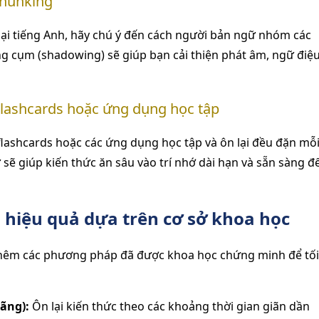
Chunking
ại tiếng Anh, hãy chú ý đến cách người bản ngữ nhóm các
 từng cụm (shadowing) sẽ giúp bạn cải thiện phát âm, ngữ điệ
Flashcards hoặc ứng dụng học tập
flashcards hoặc các ứng dụng học tập và ôn lại đều đặn mỗ
ừ sẽ giúp kiến thức ăn sâu vào trí nhớ dài hạn và sẵn sàng đ
 hiệu quả dựa trên cơ sở khoa học
thêm các phương pháp đã được khoa học chứng minh để tối
uãng):
Ôn lại kiến thức theo các khoảng thời gian giãn dần