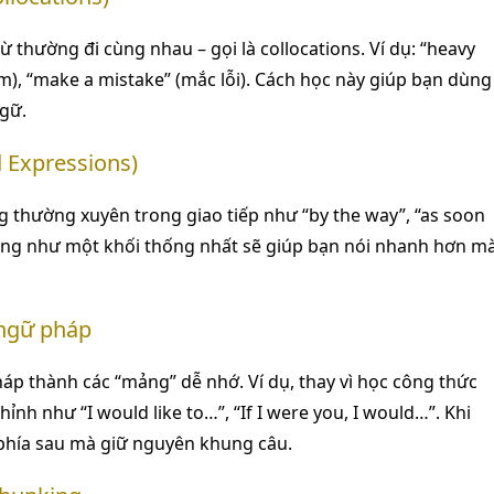
từ thường đi cùng nhau – gọi là collocations. Ví dụ: “heavy
ậm), “make a mistake” (mắc lỗi). Cách học này giúp bạn dùng
ngữ.
d Expressions)
g thường xuyên trong giao tiếp như “by the way”, “as soon
chúng như một khối thống nhất sẽ giúp bạn nói nhanh hơn m
 ngữ pháp
áp thành các “mảng” dễ nhớ. Ví dụ, thay vì học công thức
nh như “I would like to…”, “If I were you, I would…”. Khi
 phía sau mà giữ nguyên khung câu.